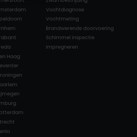
Amersfoort
Zwambestrijding
 Amsterdam
Vochtdiagnose
Apeldoorn
Vochtmeting
Arnhem
Brandwerende doorvoering
Brabant
Schimmel inspectie
Breda
Impregneren
Den Haag
Deventer
Groningen
Haarlem
Nijmegen
Limburg
Rotterdam
trecht
enlo