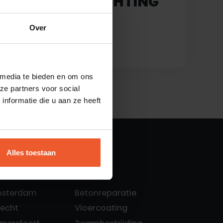
KELDERAFDICHTING
IN HIERDEN
Over
MEER LEZEN
 media te bieden en om ons
ze partners voor social
nformatie die u aan ze heeft
Alles toestaan
Diensten:
msterdam
Betonreparatie
recht
Vloercoating