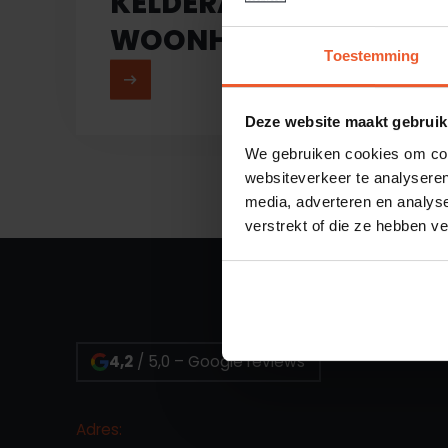
KELDERAFDICHTING
WOONHUIS
Toestemming
MEER LEZEN
Deze website maakt gebruik
We gebruiken cookies om cont
websiteverkeer te analyseren
media, adverteren en analys
verstrekt of die ze hebben v
4,2
/ 5,0 – Google reviews
Adres: