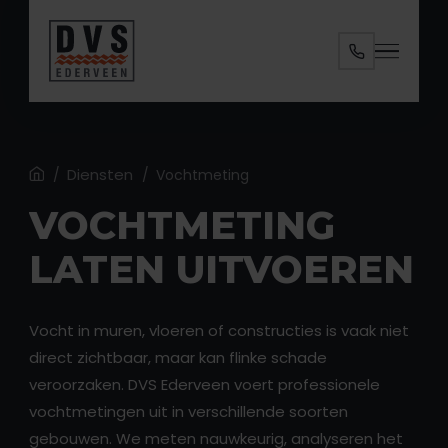
Specialisaties
Diensten
Ruimtes
Home
Diensten
/
/
Vochtmeting
VOCHTMETING
Over ons
LATEN UITVOEREN
Contact
Vocht in muren, vloeren of constructies is vaak niet
direct zichtbaar, maar kan flinke schade
veroorzaken. DVS Ederveen voert professionele
vochtmetingen uit in verschillende soorten
ANALYSE AANVRAGEN
gebouwen. We meten nauwkeurig, analyseren het