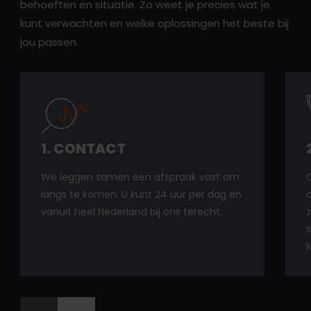
behoeften en situatie. Zo weet je precies wat je
kunt verwachten en welke oplossingen het beste bij
jou passen.
1. CONTACT
We leggen samen een afspraak vast om
O
langs te komen. U kunt 24 uur per dag en
d
vanuit heel Nederland bij ons terecht.
l