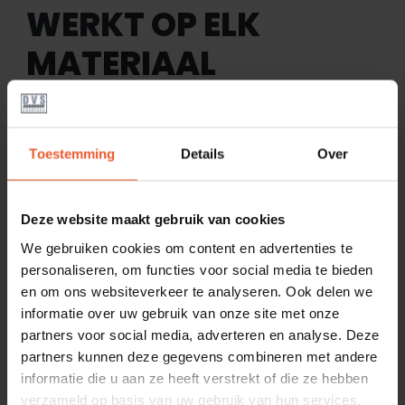
WERKT OP ELK
MATERIAAL
Vochtmeters zijn er in veel soorten. Sommige zijn
alleen geschikt voor hout, andere voor steen of
Toestemming
Details
Over
beton. Er zijn ook meters die meerdere materialen
aankunnen, maar dit werkt niet altijd even
nauwkeurig. Wij kiezen de juiste meter op basis van
Deze website maakt gebruik van cookies
het materiaal en de plek waar gemeten wordt. Zo
We gebruiken cookies om content en advertenties te
voorkomen we verkeerde resultaten en onnodige
personaliseren, om functies voor social media te bieden
twijfel.
en om ons websiteverkeer te analyseren. Ook delen we
informatie over uw gebruik van onze site met onze
partners voor social media, adverteren en analyse. Deze
partners kunnen deze gegevens combineren met andere
ANALYSE AANVRAGEN
informatie die u aan ze heeft verstrekt of die ze hebben
verzameld op basis van uw gebruik van hun services.