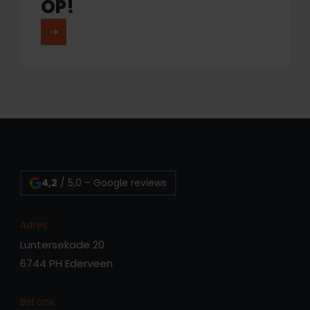
OP!
MEER LEZEN
4,2
/ 5,0 – Google reviews
Adres:
Luntersekade 20
6744 PH Ederveen
Bel ons: