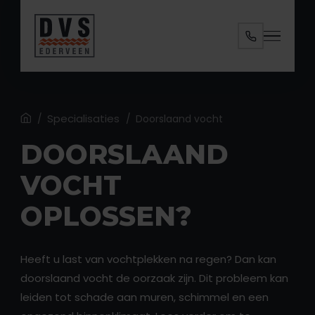
Specialisaties
Diensten
Ruimtes
Home
Specialisaties
/
/
Doorslaand vocht
DOORSLAAND
Over ons
VOCHT
Contact
OPLOSSEN?
Heeft u last van vochtplekken na regen? Dan kan
doorslaand vocht de oorzaak zijn. Dit probleem kan
ANALYSE AANVRAGEN
leiden tot schade aan muren, schimmel en een