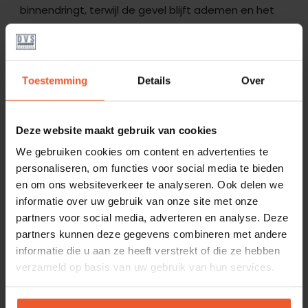
binnendringt, terwijl de gevel blijft ademen en het
vocht langzaam verdwijnt. Ook is het belangrijk om
beschadigd voegwerk te herstellen en scheuren in
de muur te repareren. Dit voorkomt nieuwe
Toestemming
Details
Over
vochtproblemen.
Deze website maakt gebruik van cookies
ANALYSE AANVRAGEN
We gebruiken cookies om content en advertenties te
personaliseren, om functies voor social media te bieden
en om ons websiteverkeer te analyseren. Ook delen we
informatie over uw gebruik van onze site met onze
partners voor social media, adverteren en analyse. Deze
partners kunnen deze gegevens combineren met andere
VOORKOM
informatie die u aan ze heeft verstrekt of die ze hebben
verzameld op basis van uw gebruik van hun services.
DOORSLAAND