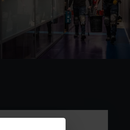
40 uur
€ 2.750 – € 3.750