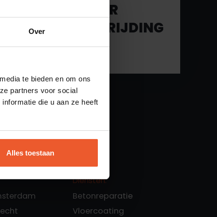
MEDEWERKER
VOCHTBESTRIJDING
Over
VACATURE LEZEN
 media te bieden en om ons
ze partners voor social
nformatie die u aan ze heeft
Alles toestaan
Diensten:
msterdam
Betonreparatie
recht
Vloercoating