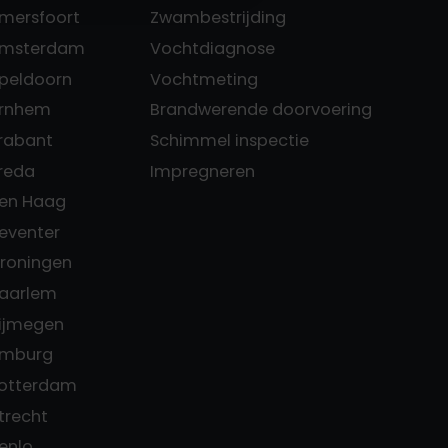
Amersfoort
Zwambestrijding
 Amsterdam
Vochtdiagnose
Apeldoorn
Vochtmeting
Arnhem
Brandwerende doorvoering
Brabant
Schimmel inspectie
Breda
Impregneren
Den Haag
Deventer
Groningen
Haarlem
Nijmegen
Limburg
Rotterdam
trecht
enlo