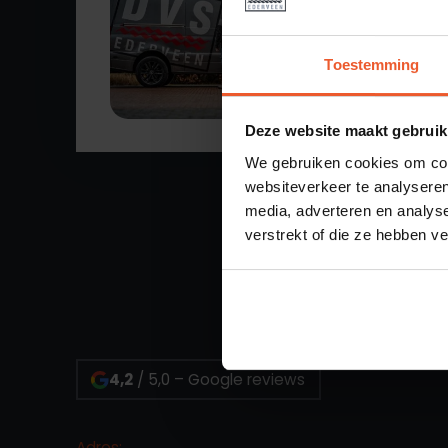
STAGIAI
VOCHTB
Toestemming
VACATURE LE
Deze website maakt gebruik
We gebruiken cookies om cont
websiteverkeer te analyseren
media, adverteren en analys
verstrekt of die ze hebben v
4,2
/ 5,0 – Google reviews
Adres: