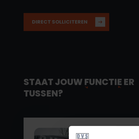
DIRECT SOLLICITEREN
STAAT JOUW
FUNCTIE
ER
TUSSEN?
Aantal uur n.t.b.