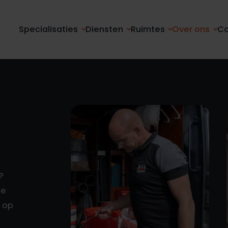
Specialisaties
Diensten
Ruimtes
Over ons
Co
2
?
je
j op