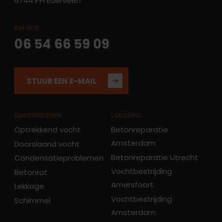
6744 PH Ederveen
Bel ons:
06 54 66 59 09
STUUR EEN E-MAIL
Specialisaties
Locaties:
Optrekkend vocht
Betonreparatie
Amsterdam
Doorslaand vocht
Betonreparatie Utrecht
Condensatieproblemen
Vochtbestrijding
Betonrot
Amersfoort
Lekkage
Vochtbestrijding
Schimmel
Amsterdam