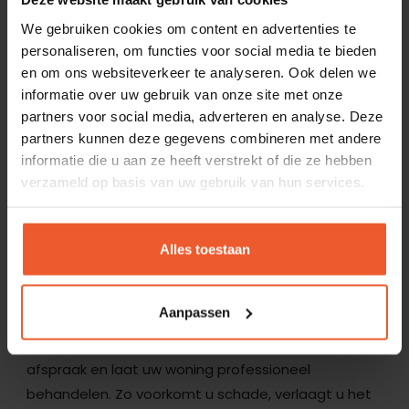
We gebruiken cookies om content en advertenties te
personaliseren, om functies voor social media te bieden
en om ons websiteverkeer te analyseren. Ook delen we
LAAT UW WONING IN
informatie over uw gebruik van onze site met onze
VENLO CONTROLEREN
partners voor social media, adverteren en analyse. Deze
partners kunnen deze gegevens combineren met andere
OP VOCHT
informatie die u aan ze heeft verstrekt of die ze hebben
verzameld op basis van uw gebruik van hun services.
Heeft u last van schimmel, natte plekken of
loslatend pleisterwerk? Dan is het tijd om actie te
Alles toestaan
ondernemen. Vochtbestrijding.nl onderzoekt het
probleem en geeft u eerlijk advies. Wij kennen de
Aanpassen
lokale omstandigheden en weten wat er nodig is
om vocht in Venlo aan te pakken. Maak een
afspraak en laat uw woning professioneel
behandelen. Zo voorkomt u schade, verlaagt u het