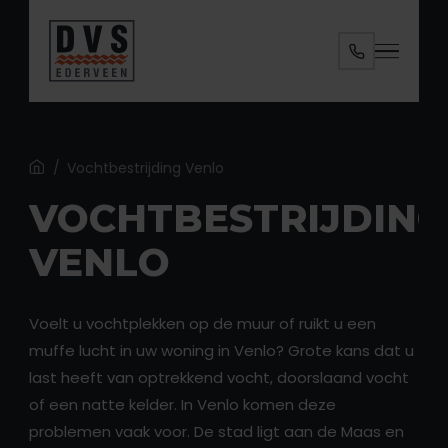
Specialisaties
Diensten
Ruimtes
Home
/
Vochtbestrijding Venlo
VOCHTBESTRIJDING
Over ons
VENLO
Contact
Voelt u vochtplekken op de muur of ruikt u een
muffe lucht in uw woning in Venlo? Grote kans dat u
last heeft van optrekkend vocht, doorslaand vocht
of een natte kelder. In Venlo komen deze
ANALYSE AANVRAGEN
problemen vaak voor. De stad ligt aan de Maas en