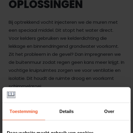
OPLOSSINGEN
Bij optrekkend vocht injecteren we de muren met
een speciaal middel. Dit stopt het water direct.
Voor kelders gebruiken we kelderdichting die
lekkage en binnendringend grondwater voorkomt.
Zit het probleem in de gevel? Dan impregneren we
de buitenmuur zodat regen geen kans meer krijgt. In
vochtige kruipruimtes zorgen we voor ventilatie en
isolatie. Dit houdt de ruimte droog en voorkomt
schimmelgroei.
ANALYSE AANVRAGEN
Toestemming
Details
Over
Deze website maakt gebruik van cookies