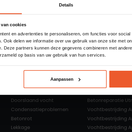
MEER LEZEN
Details
 van cookies
ent en advertenties te personaliseren, om functies voor social
. Ook delen we informatie over uw gebruik van onze site met on
e. Deze partners kunnen deze gegevens combineren met andere i
erzameld op basis van uw gebruik van hun services.
Aanpassen
Specialisaties
Locaties:
Optrekkend vocht
Betonreparatie A
Doorslaand vocht
Betonreparatie Ut
Condensatieproblemen
Vochtbestrijding 
Betonrot
Vochtbestrijding
Lekkage
Vochtbestrijding 