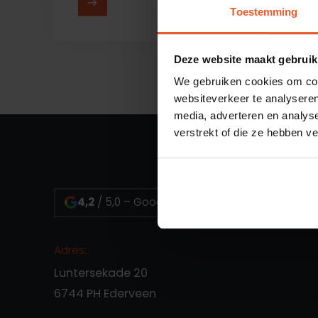
MEER LEZEN
Toestemming
Deze website maakt gebruik
We gebruiken cookies om cont
websiteverkeer te analyseren
media, adverteren en analys
verstrekt of die ze hebben v
4,2
/ 5,0 – Google reviews
Adres:
Luntersekade 20
6744 PH Ederveen