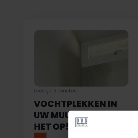
Leestijd: 3 minuten
VOCHTPLEKKEN IN
UW MUUR? ZO LOS JE
HET OP!