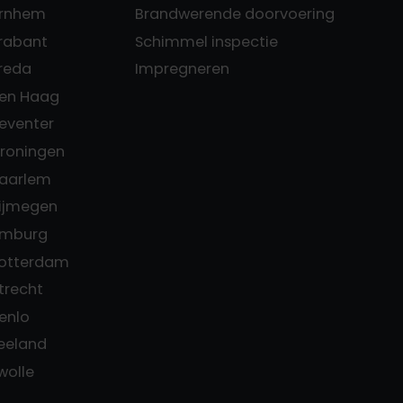
Arnhem
Brandwerende doorvoering
Brabant
Schimmel inspectie
Breda
Impregneren
Den Haag
Deventer
Groningen
Haarlem
Nijmegen
Limburg
Rotterdam
trecht
enlo
Zeeland
Zwolle