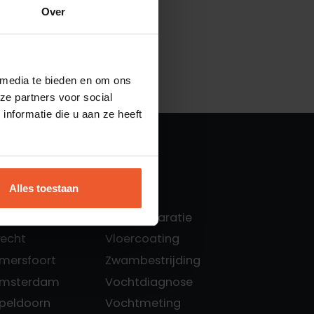
Over
 media te bieden en om ons
ze partners voor social
nformatie die u aan ze heeft
Alles toestaan
Diensten:
msterdam
Betonreparatie
recht
Vloercoating
Amersfoort
Zwambestrijding
 Amsterdam
Vochtdiagnose
Apeldoorn
Vochtmeting