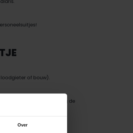
laris.
ersoneelsuitjes!
TJE
. loodgieter of bouw).
t niet hebt, leren we je graag de
Over