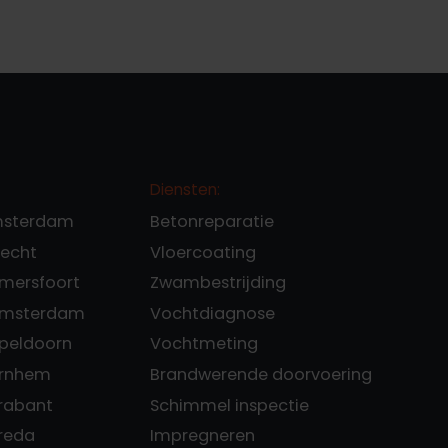
Diensten:
msterdam
Betonreparatie
recht
Vloercoating
Amersfoort
Zwambestrijding
 Amsterdam
Vochtdiagnose
Apeldoorn
Vochtmeting
Arnhem
Brandwerende doorvoering
Brabant
Schimmel inspectie
Breda
Impregneren