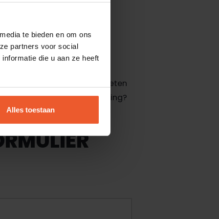
l.
 media te bieden en om ons
ze partners voor social
T?
nformatie die u aan ze heeft
je sollicitatie. Wil je meer weten
tie Medewerker Vochtbestrijding?
Alles toestaan
8 85
.
ORMULIER