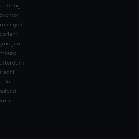
Den Haag
Deventer
Groningen
Haarlem
Nijmegen
Limburg
Rotterdam
trecht
enlo
Zeeland
Zwolle