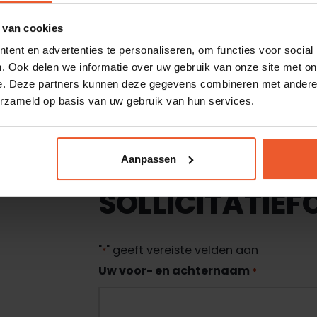
Oplossingsgericht, leergierig en flexibe
 van cookies
ent en advertenties te personaliseren, om functies voor social
. Ook delen we informatie over uw gebruik van onze site met on
INTERESSE GEWEK
e. Deze partners kunnen deze gegevens combineren met andere i
erzameld op basis van uw gebruik van hun services.
Vul het onderstaande formulier in voor 
of heb je andere vragen over de func
Aanpassen
Dan zijn wij te bereiken op
06 – 27 52 9
SOLLICITATIEF
"
" geeft vereiste velden aan
*
Uw voor- en achternaam
*