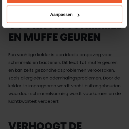
Aanpassen
VOORKOM SCHIMMEL
EN MUFFE GEUREN
Een vochtige kelder is een ideale omgeving voor
schimmels en bacteriën. Dit leidt tot muffe geuren
en kan zelfs gezondheidsproblemen veroorzaken,
zoals allergieën en ademhalingsproblemen. Door de
kelder te impregneren wordt vocht buitengehouden,
waardoor schimmelvorming wordt voorkomen en de
luchtkwaliteit verbetert.
VERHOOGT DE