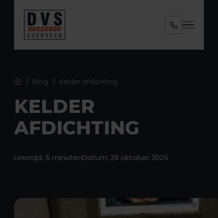
Specialisaties
Diensten
Ruimtes
Home
Blog
/
/
Kelder afdichting
KELDER
Over ons
AFDICHTING
Contact
Leestijd: 5 minuten
Datum: 28 oktober 2025
ANALYSE AANVRAGEN