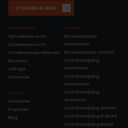
STUUR EEN E-MAIL
Specialisaties
Locaties:
Optrekkend vocht
Betonreparatie
Amsterdam
Doorslaand vocht
Betonreparatie Utrecht
Condensatieproblemen
Vochtbestrijding
Betonrot
Amersfoort
Lekkage
Vochtbestrijding
Schimmel
Amsterdam
Vochtbestrijding
Overige:
Apeldoorn
Vacatures
Vochtbestrijding Arnhem
Projecten
Vochtbestrijding Brabant
Blog
Vochtbestrijding Breda