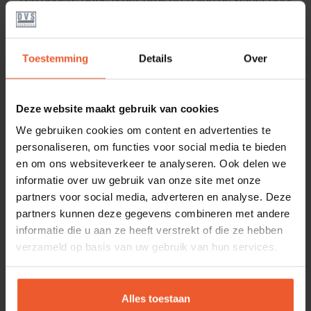
middel van een speciale waterdichte stuclaag. Dit
wordt op de muren aangebracht en vormt een
beschermende laag die vocht buiten houdt. Deze
Toestemming
Details
Over
methode is geschikt voor kelders die last hebben
van lichte vochtproblemen en zorgt voor een nette,
Deze website maakt gebruik van cookies
afgewerkte uitstraling.
We gebruiken cookies om content en advertenties te
personaliseren, om functies voor social media te bieden
VOORDELEN VAN HET
en om ons websiteverkeer te analyseren. Ook delen we
informatie over uw gebruik van onze site met onze
AFDICHTEN VAN EEN
partners voor social media, adverteren en analyse. Deze
partners kunnen deze gegevens combineren met andere
KELDER
informatie die u aan ze heeft verstrekt of die ze hebben
verzameld op basis van uw gebruik van hun services.
Het afdichten van een kelder brengt natuurlijk veel
voordelen met zich mee. We zetten ze hieronder op
Alles toestaan
een rijtje.