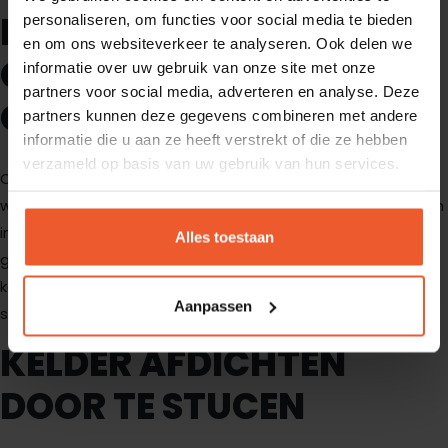
INJECTEREN TEGEN
personaliseren, om functies voor social media te bieden
en om ons websiteverkeer te analyseren. Ook delen we
OPTREKKEND OF
informatie over uw gebruik van onze site met onze
partners voor social media, adverteren en analyse. Deze
OPSTIJGEND VOCHT
partners kunnen deze gegevens combineren met andere
informatie die u aan ze heeft verstrekt of die ze hebben
verzameld op basis van uw gebruik van hun services.
Optrekkend vocht komt vaak voor in oudere gebouwen
waar geen goede vochtkering aanwezig is. Door middel van
injecties wordt een barrière gecreëerd die voorkomt dat
Alles toestaan
grondvocht in de muren trekt. Dit zorgt ervoor dat de
keldermuren droog blijven en vermindert de kans op
Aanpassen
schimmel en schade.
KELDER AFDICHTEN
DOOR TE STUCEN