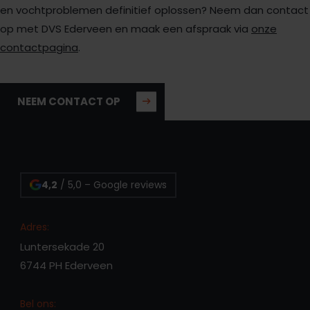
en vochtproblemen definitief oplossen? Neem dan contact
op met DVS Ederveen en maak een afspraak via
onze
contactpagina
.
NEEM CONTACT OP
4,2
/ 5,0 – Google reviews
Adres:
Luntersekade 20
6744 PH Ederveen
Bel ons: