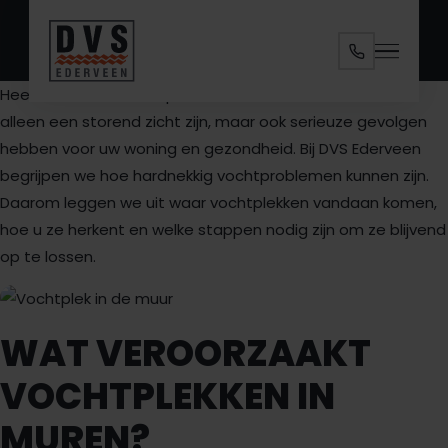
Specialisaties
Diensten
Heeft u last van vochtplekken in uw muur? Dit kan niet
alleen een storend zicht zijn, maar ook serieuze gevolgen
hebben voor uw woning en gezondheid. Bij DVS Ederveen
Ruimtes
begrijpen we hoe hardnekkig vochtproblemen kunnen zijn.
Daarom leggen we uit waar vochtplekken vandaan komen,
Over ons
hoe u ze herkent en welke stappen nodig zijn om ze blijvend
op te lossen.
Contact
WAT VEROORZAAKT
VOCHTPLEKKEN IN
ANALYSE AANVRAGEN
MUREN?