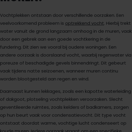
Vochtplekken ontstaan door verschillende oorzaken. Een
veelvoorkomend probleem is
optrekkend vocht
. Hierbij trekt
water vanuit de grond langzaam omhoog in de muren, vaak
door een gebrek aan een goede vochtkering in de
fundering. Dit zien we vooral bij oudere woningen. Een
andere oorzaak is doorslaand vocht, waarbij regenwater via
poreuze of beschadigde gevels binnendringt. Dit gebeurt
vaak tijdens natte seizoenen, wanneer muren continu
worden blootgesteld aan regen en wind.
Daarnaast kunnen lekkages, zoals een kapotte waterleiding
of dakgoot, plotseling vochtplekken veroorzaken. Slecht
geventileerde ruimtes, zoals kelders of badkamers, zorgen
op hun beurt vaak voor condensatievocht. Dit type vocht
ontstaat doordat warme, vochtige lucht condenseert op
koude muren. Iedere oorzaak vraagt om een specifieke