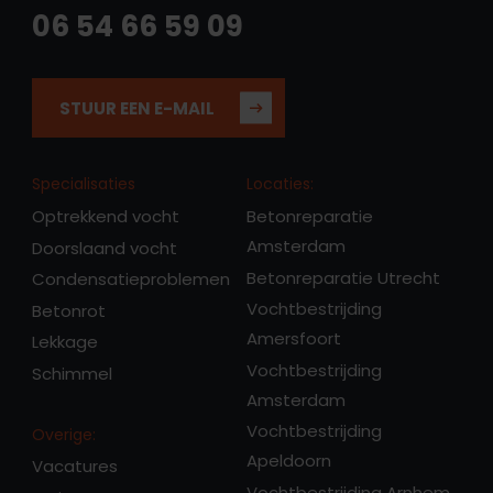
06 54 66 59 09
STUUR EEN E-MAIL
Specialisaties
Locaties:
Optrekkend vocht
Betonreparatie
Amsterdam
Doorslaand vocht
Betonreparatie Utrecht
Condensatieproblemen
Vochtbestrijding
Betonrot
Amersfoort
Lekkage
Vochtbestrijding
Schimmel
Amsterdam
Vochtbestrijding
Overige:
Apeldoorn
Vacatures
Vochtbestrijding Arnhem